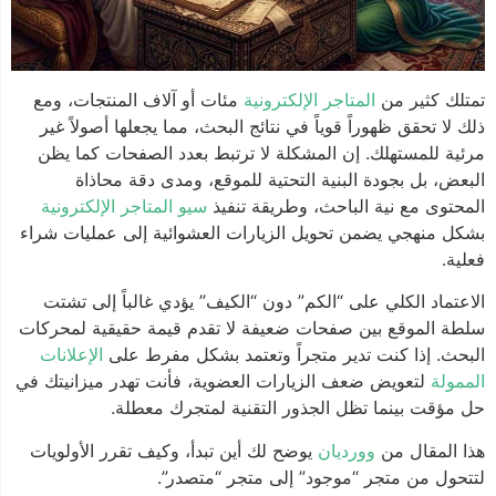
تمتلك كثير من
المتاجر الإلكترونية
مئات أو آلاف المنتجات، ومع
ذلك لا تحقق ظهوراً قوياً في نتائج البحث، مما يجعلها أصولاً غير
مرئية للمستهلك. إن المشكلة لا ترتبط بعدد الصفحات كما يظن
البعض، بل بجودة البنية التحتية للموقع، ومدى دقة محاذاة
المحتوى مع نية الباحث، وطريقة تنفيذ
سيو المتاجر الإلكترونية
بشكل منهجي يضمن تحويل الزيارات العشوائية إلى عمليات شراء
فعلية.
الاعتماد الكلي على “الكم” دون “الكيف” يؤدي غالباً إلى تشتت
سلطة الموقع بين صفحات ضعيفة لا تقدم قيمة حقيقية لمحركات
البحث. إذا كنت تدير متجراً وتعتمد بشكل مفرط على
الإعلانات
الممولة
لتعويض ضعف الزيارات العضوية، فأنت تهدر ميزانيتك في
حل مؤقت بينما تظل الجذور التقنية لمتجرك معطلة.
هذا المقال من
وورديان
يوضح لك أين تبدأ، وكيف تقرر الأولويات
لتتحول من متجر “موجود” إلى متجر “متصدر”.