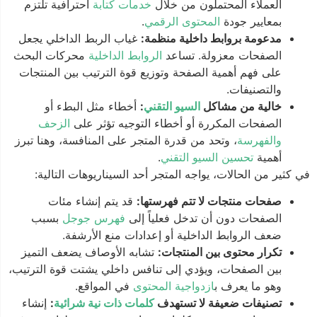
العملاء المحتملون من خلال
خدمات كتابة
احترافية تلتزم
بمعايير جودة
المحتوى الرقمي
.
مدعومة بروابط داخلية منظمة:
غياب الربط الداخلي يجعل
الصفحات معزولة. تساعد
الروابط الداخلية
محركات البحث
على فهم أهمية الصفحة وتوزيع قوة الترتيب بين المنتجات
والتصنيفات.
خالية من مشاكل
السيو التقني
:
أخطاء مثل البطء أو
الصفحات المكررة أو أخطاء التوجيه تؤثر على
الزحف
والفهرسة
، وتحد من قدرة المتجر على المنافسة، وهنا تبرز
أهمية
تحسين السيو التقني
.
في كثير من الحالات، يواجه المتجر أحد السيناريوهات التالية:
صفحات منتجات لا تتم فهرستها:
قد يتم إنشاء مئات
الصفحات دون أن تدخل فعلياً إلى
فهرس جوجل
بسبب
ضعف الروابط الداخلية أو إعدادات منع الأرشفة.
تكرار محتوى بين المنتجات:
تشابه الأوصاف يضعف التميز
بين الصفحات، ويؤدي إلى تنافس داخلي يشتت قوة الترتيب،
وهو ما يعرف ب
ازدواجية المحتوى
في المواقع.
تصنيفات ضعيفة لا تستهدف
كلمات ذات نية شرائية
:
إنشاء