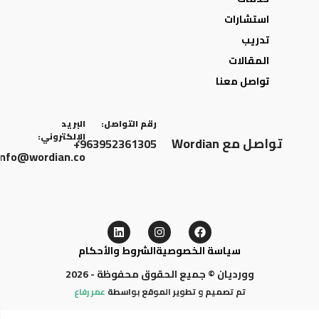
استشارات
تدريب
المقالات
تواصل معنا
رقم التواصل:
البريد
الإلكتروني:
تواصل مع Wordian
963952361305+
info@wordian.co
سياسة الخصوصية
الشروط والأحكام
وورديان © جميع الحقوق محفوظة - 2026
تم تصميم و تطوير الموقع بواسطة
عمر رفاع