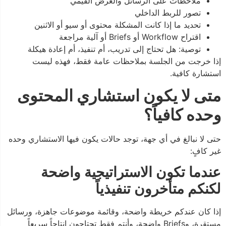
ملاحظات على الرسائل والعرض القيمي
تصور للربط الداخلي
تحديد ما إذا كانت المشكلة محتوى أو سيو أو الاثنين
اقتراح Workflow أو Briefs أو آلية مراجعة
توصية: هل تحتاج إلى تدريب، أم تنفيذ، أم إعادة هيكلة
إذا خرجت من الجلسة بملاحظات عامة فقط، فهذه ليست
استشارة كافية.
متى لا يكون استشاري المحتوى
وحده كافياً؟
حتى لا نبالغ في أي جهة، توجد حالات يكون فيها الاستشاري وحده
غير كافٍ:
عندما تكون الاستراتيجية واضحة
لكنكم متأخرون تنفيذياً
إذا كان عندكم خريطة واضحة، وقائمة موضوعات جاهزة، ورسائل
مستقرة، وBriefs واضحة، وأنتم فقط تحتاجون إنتاجاً سريعاً