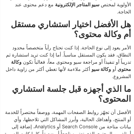
الأولوية لمختص
سيو المتاجر الإلكترونية
مع دعم محتوى عند
الحاجة.
هل الأفضل اختيار استشاري مستقل
أم وكالة محتوى؟
الأمر يعود إلى نوع الحاجة. إذا كنت تحتاج رأياً متخصصاً محدود
النطاق، فقد يكون المستقل مناسباً. أما إذا كنت تريد استشارة ثم
تدريباً أو تنفيذاً أو مراجعة سيو ومحتوى معاً، فغالباً تكون
وكالة
محتوى
أو
وكالة سيو
أكثر ملاءمة لأنها تغطي أكثر من زاوية داخل
المشروع.
ما الذي أجهزه قبل جلسة استشاري
المحتوى؟
الأفضل أن تجهّز روابط الصفحات المهمة، ووصفاً مختصراً للخدمة
أو المنتج، وأهدافك الحالية، وأبرز المشاكل التي تلاحظها، وأي
بيانات متاحة من Search Console أو Analytics، إضافة إلى
أمثلة من المحتوى الذي تعتبره ناجحاً أو ضعيفاً. كلما كانت الصورة