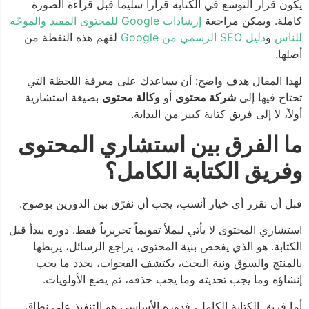
يكون قرار التوسع في الكتابة قراراً سليماً قبل قراءة الصورة
كاملة. ويمكن مراجعة
إرشادات Google للمحتوى المفيد والموجّه
للناس
و
دليل SEO الرسمي من Google
لفهم هذه النقطة من
أصلها.
لهذا المقال هدف واضح: أن يساعدك على معرفة اللحظة التي
تحتاج فيها إلى
شركة محتوى
أو
وكالة محتوى
بصيغة استشارية
أولاً، لا إلى فريق كتابة كبير من البداية.
ما الفرق بين استشاري المحتوى
وفريق الكتابة الكامل؟
قبل أن نقرر أي خيار أنسب، يجب أن نفرّق بين الدورين بوضوح.
استشاري المحتوى لا يأتي ليملأ تقويماً تحريرياً فقط. دوره يبدأ قبل
الكتابة. هو الذي يفحص بنية المحتوى، يراجع الرسائل، يربطها
بالمنتج والسوق ونية البحث، يكتشف الفجوات، يحدد ما يجب
إنشاؤه وما يجب تحديثه وما يجب حذفه، ثم يضع الأولويات.
أما فريق الكتابة الكامل، فدوره الأساسي هو التنفيذ على نطاق