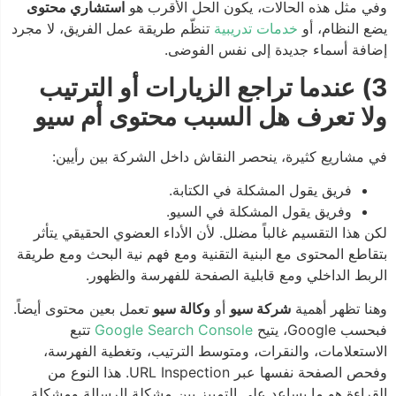
وفي مثل هذه الحالات، يكون الحل الأقرب هو
استشاري محتوى
يضع النظام، أو
خدمات تدريبية
تنظّم طريقة عمل الفريق، لا مجرد
إضافة أسماء جديدة إلى نفس الفوضى.
3) عندما تراجع الزيارات أو الترتيب
ولا تعرف هل السبب محتوى أم سيو
في مشاريع كثيرة، ينحصر النقاش داخل الشركة بين رأيين:
فريق يقول المشكلة في الكتابة.
وفريق يقول المشكلة في السيو.
لكن هذا التقسيم غالباً مضلل. لأن الأداء العضوي الحقيقي يتأثر
بتقاطع المحتوى مع البنية التقنية ومع فهم نية البحث ومع طريقة
الربط الداخلي ومع قابلية الصفحة للفهرسة والظهور.
وهنا تظهر أهمية
شركة سيو
أو
وكالة سيو
تعمل بعين محتوى أيضاً.
فبحسب Google، يتيح
Google Search Console
تتبع
الاستعلامات، والنقرات، ومتوسط الترتيب، وتغطية الفهرسة،
وفحص الصفحة نفسها عبر URL Inspection. هذا النوع من
القراءة هو ما يساعد على التمييز بين مشكلة الرسالة ومشكلة