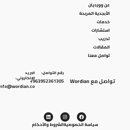
عن وورديان
الأبجدية المربحة
خدمات
استشارات
تدريب
المقالات
تواصل معنا
رقم التواصل:
البريد
الإلكتروني:
تواصل مع Wordian
963952361305+
info@wordian.co
سياسة الخصوصية
الشروط والأحكام