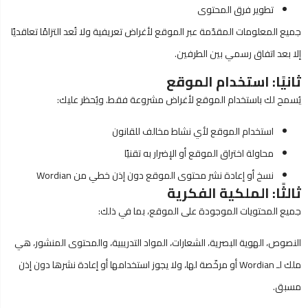
تطوير فرق المحتوى
جميع المعلومات المقدّمة عبر الموقع لأغراض تعريفية ولا تُعد التزامًا تعاقديًا
إلا بعد اتفاق رسمي بين الطرفين.
ثانيًا: استخدام الموقع
يُسمح لك باستخدام الموقع لأغراض مشروعة فقط. ويُحظر عليك:
استخدام الموقع لأي نشاط مخالف للقانون
محاولة اختراق الموقع أو الإضرار به تقنيًا
نسخ أو إعادة نشر محتوى الموقع دون إذن خطي من Wordian
ثالثًا: الملكية الفكرية
جميع المحتويات الموجودة على الموقع، بما في ذلك:
النصوص، الهوية البصرية، الشعارات، المواد التدريبية، والمحتوى المنشور، هي
ملك لـ Wordian أو مرخّصة لها، ولا يجوز استخدامها أو إعادة نشرها دون إذن
مسبق.