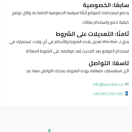
سابعًا: الخصوصية
يخضع استخدامك للموقع أيضًا لسياسة الخصوصية الخاصة بنا، والتي توضح
كيفية جمع واستخدام بياناتك.
ثامنًا: التعديلات على الشروط
يحق لـ Wordian تعديل هذه الشروط والأحكام في أي وقت. استمرارك في
استخدام الموقع بعد التحديث يُعد موافقة على الشروط المعدّلة.
تاسعًا: التواصل
لأي استفسارات متعلقة بهذه الشروط، يمكنك التواصل معنا عبر:
info@wordian.co
+
3952361305
96