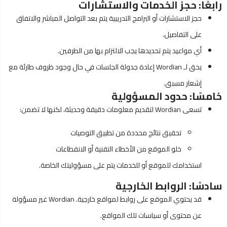
رابعًا: حجز الخدمات والاستشارات
حجز الاستشارات أو البرامج التدريبية يتم بعد التواصل المباشر والاتفاق
على التفاصيل.
أي مواعيد يتم تحديدها يجب الالتزام بها من الطرفين.
يحق لـ Wordian إعادة جدولة الجلسات في حال وجود ظروف طارئة مع
إشعار مسبق.
خامسًا: حدود المسؤولية
تسعى Wordian لتقديم معلومات دقيقة وحديثة، لكنها لا تضمن:
تحقيق نتائج محددة من تطبيق التوصيات
خلو الموقع من الأخطاء التقنية أو الانقطاعات
استخدامك للموقع أو للخدمات يتم على مسؤوليتك الخاصة.
سادسًا: الروابط الخارجية
قد يحتوي الموقع على روابط لمواقع خارجية. Wordian غير مسؤولة
عن محتوى أو سياسات تلك المواقع.