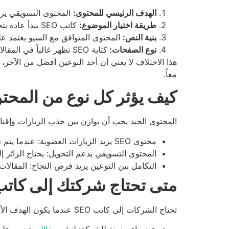
الهدف الرئيسي للمحتوى:
المحتوى التسويقي يركز على الإقناع وا
طريقة اختيار الموضوع:
كاتب SEO يبدأ عادة بتحليل الكلمات المفتاحية، بينما يبدأ الكاتب التسويقي بفهم العرض والقيمة.
بنية النص:
المحتوى المتوافق مع السيو يعتمد ع
نوع الصفحات:
كتابة SEO تظهر غالباً في المقالات، بينما تظهر الكتابة التسويقية في صفحات الخدمات.
هذا الاختلاف لا يعني أن أحد النوعين أفضل من الآخر،
معاً.
كيف يؤثر كل نوع من المحت
المحتوى الجيد يجب أن يوازن بين جذب الزيارات وإقنا
محتوى SEO يزيد الزيارات العضوية: عندما يتم
ت
المحتوى التسويقي يدعم التحويل: يحتاج الزائر 
التكامل بين النوعين يزيد فرص النجاح: المقالا
متى تحتاج شركتك إلى كاتب SEO
تحتاج الشركات إلى كاتب SEO عندما يكون الهدف الأساسي هو زيادة الظهور في نتائج البحث، وتظهر الحاجة في عدة حالات: