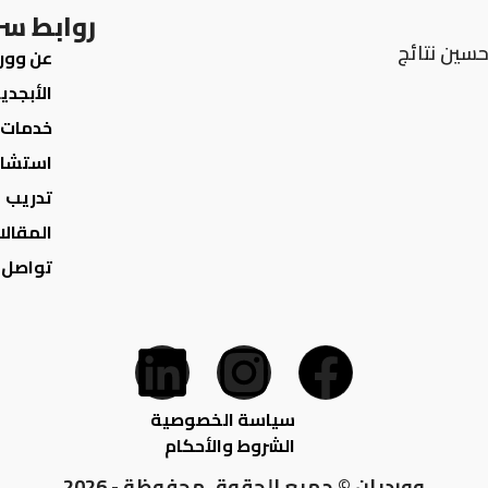
روابط س
سين نتائج
عن وور
الأبجدي
خدمات
استشار
تدريب
المقالا
تواصل 
سياسة الخصوصية
الشروط والأحكام
وورديان © جميع الحقوق محفوظة - 2026