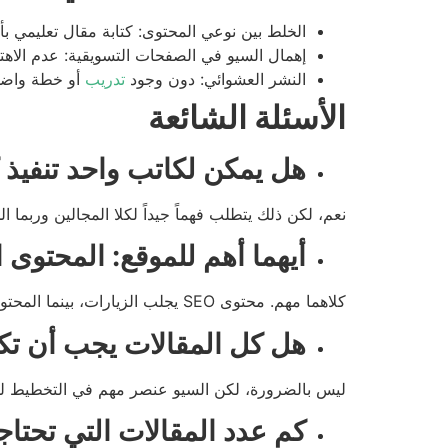
الخلط بين نوعي المحتوى: كتابة مقال تعليمي ب
إهمال السيو في الصفحات التسويقية: عدم الا
النشر العشوائي: دون وجود
تدريب
أو خطة واضح
الأسئلة الشائعة
هل يمكن لكاتب واحد تنفيذ كتابة SEO والكتابة ال
نعم، لكن ذلك يتطلب فهماً جيداً لكلا المجالين وربما 
أيهما أهم للموقع: المحتوى الت
كلاهما مهم. محتوى SEO يجلب الزيارات، بينما المحتوى التسويقي يساعد في تحويلها.
هل كل المقالات يجب أن تك
ليس بالضرورة، لكن السيو عنصر مهم في التخطيط لل
كم عدد المقالات التي تحتاج