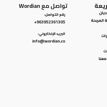
ريعة
تواصل مع Wordian
ديان
رقم التواصل:
ة المربحة
963952361305+
البريد الإلكتروني:
ات
info@wordian.co
ت
معنا