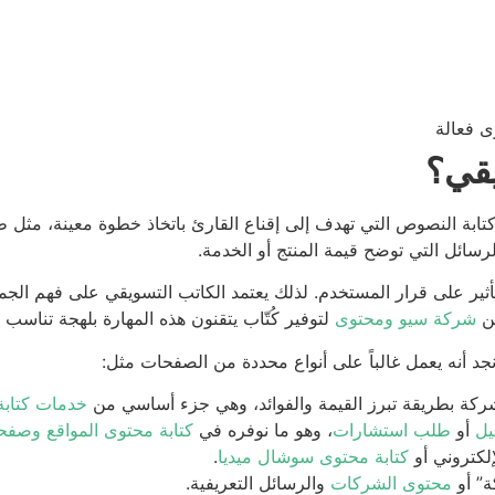
ى فعالة
يقي؟
ابة النصوص التي تهدف إلى إقناع القارئ باتخاذ خطوة معينة، مثل 
الرسائل التي توضح قيمة المنتج أو الخدمة.
ثير على قرار المستخدم. لذلك يعتمد الكاتب التسويقي على فهم الج
ن
شركة سيو ومحتوى
لتوفير كُتّاب يتقنون هذه المهارة بلهجة تناسب
د أنه يعمل غالباً على أنواع محددة من الصفحات مثل:
كة بطريقة تبرز القيمة والفوائد، وهي جزء أساسي من
خدمات كتابة
يل
أو
طلب استشارات
، وهو ما نوفره في
كتابة محتوى المواقع وصفح
إلكتروني أو
كتابة محتوى سوشال ميديا
.
ة
” أو
محتوى الشركات
والرسائل التعريفية.