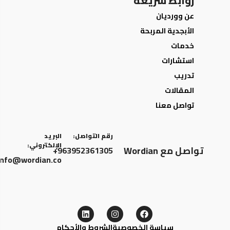
روابط سريعة
عن وورديان
الأبجدية المربحة
خدمات
استشارات
تدريب
المقالات
تواصل معنا
رقم التواصل:
البريد
الإلكتروني:
تواصل مع Wordian
963952361305+
info@wordian.co
سياسة الخصوصية
الشروط والأحكام