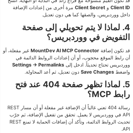
قد تكون القيم منسوخة مع فراغ زائد في البداية أو النهاية. انسخ
Client ID
و
Client Secret
مرة أخرى من إعدادات الإضافة
داخل ووردبريس، والصقها كما هي دون تعديل.
4. لماذا لا يتم تحويلي إلى صفحة
التفويض في ووردبريس؟
قد تكون إضافة
MountDev AI MCP Connector
غير مفعلة، أو
أن رابط الموقع محجوب، أو أن إعدادات الروابط الدائمة في
ووردبريس تحتاج تحديثاً. ادخل إلى
Settings → Permalinks
واضغط
Save Changes
دون تعديل، ثم أعد المحاولة.
5. لماذا تظهر صفحة 404 عند فتح
رابط MCP؟
رسالة 404 تعني غالباً أن الإضافة غير مفعلة أو أن مسار REST
API في ووردبريس لا يعمل. تحقق من تفعيل الإضافة، ثم جرّب
تحديث الروابط الدائمة، وتأكد أن إضافات الحماية لا تمنع REST
API.