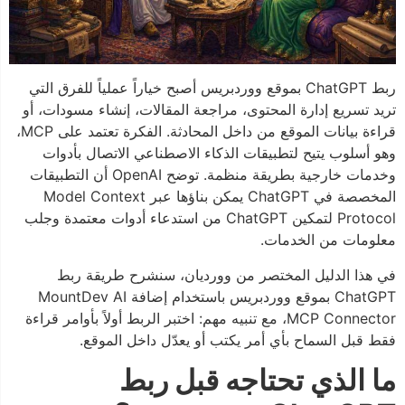
ربط ChatGPT بموقع ووردبريس أصبح خياراً عملياً للفرق التي
تريد تسريع إدارة المحتوى، مراجعة المقالات، إنشاء مسودات، أو
قراءة بيانات الموقع من داخل المحادثة. الفكرة تعتمد على MCP،
وهو أسلوب يتيح لتطبيقات الذكاء الاصطناعي الاتصال بأدوات
وخدمات خارجية بطريقة منظمة. توضح OpenAI أن التطبيقات
المخصصة في ChatGPT يمكن بناؤها عبر Model Context
Protocol لتمكين ChatGPT من استدعاء أدوات معتمدة وجلب
معلومات من الخدمات.
في هذا الدليل المختصر من وورديان، سنشرح طريقة ربط
ChatGPT بموقع ووردبريس باستخدام إضافة MountDev AI
MCP Connector، مع تنبيه مهم: اختبر الربط أولاً بأوامر قراءة
فقط قبل السماح بأي أمر يكتب أو يعدّل داخل الموقع.
ما الذي تحتاجه قبل ربط