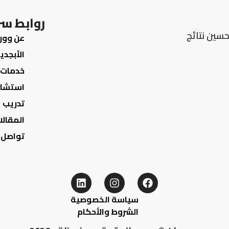
روابط س
سين نتائج
عن وور
الأبجدي
خدمات
استشار
تدريب
المقالا
تواصل 
سياسة الخصوصية
الشروط والأحكام