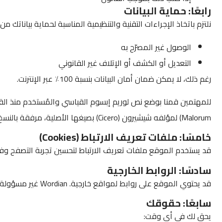
رابعًا: حماية البيانات
نلتزم باتخاذ الإجراءات التقنية والتنظيمية المناسبة لحماية بياناتك من:
الوصول غير المصرّح به
التعديل أو الكشف أو الإتلاف غير القانوني
رغم ذلك، لا يمكن ضمان أمان البيانات بنسبة 100٪ عبر الإنترنت.
Malorum) لمؤلفه شيشيرون (Cicero) بصيغها الأصلية، مرفقة بالنسخ الإنكليزية لها والتي قام بترجمتها هـ.راكهام (H. Rackham) في عام 1914.
خامسًا: ملفات تعريف الارتباط (Cookies)
قد يستخدم الموقع ملفات تعريف الارتباط لتحسين تجربة التصفح وف
سادسًا: الروابط الخارجية
قد يحتوي الموقع على روابط لمواقع خارجية. Wordian غير مسؤولة عن سياسات الخصوصية أو محتوى تلك المواقع.
سابعًا: حقوقك
يحق لك في أي وقت: