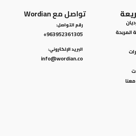
ريعة
تواصل مع Wordian
ديان
رقم التواصل:
ة المربحة
963952361305+
البريد الإلكتروني:
ات
info@wordian.co
ت
معنا