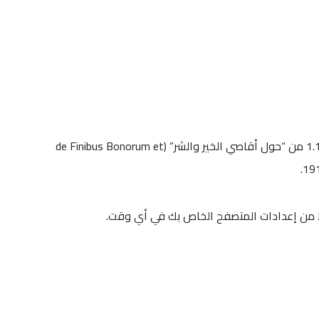
للمهتمين قمنا بوضع نص لوريم إبسوم القياسي والمُستخدم منذ القرن الخامس عشر في الأسفل. وتم أيضاً توفير الأقسام 1.10.32 و 1.10.33 من “حول أقاصي الخير والشر” (de Finibus Bonorum et
اط من إعدادات المتصفح الخاص بك في أي وقت.