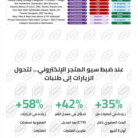
عند ضبط سيو المتجر الإلكتروني… تتحول
الزيارات إلى طلبات
+
58
%
+
42
%
+
35
%
زيادة في الطلبات من
تحسّن في معدل النقر
زيادة في الزيارات
البحث العضوي خلال
(CTR) بعد تعديل
العضوية لصفحات
أول 3 أشهر
عناوين المنتجات
المنتجات