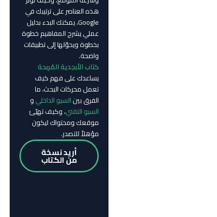
وسرعة الموقع، وكيف تؤثر
هذه العناصر على ترتيبك في
Google، يمكنك البدء بدليل
عملي يشرح المفاهيم خطوة
بخطوة ويحوّلها إلى تطبيقات
واضحة.
كتاب الأبجدية المُربحة
يساعدك على فهم كيف
تعمل محركات البحث، ما
الفرق بين
السيو الداخلي
و
السيو التقني
، وكيف تهيّئ
موقعك ومحتواك ليكون
مؤهلاً للتصدر.
أريد نسخة
من الكتاب