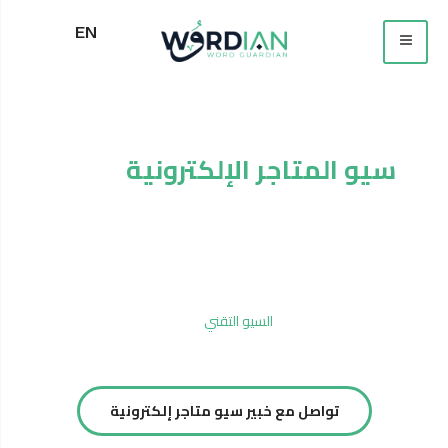
EN
خدمة تحسين
سيو المتاجر الإلكترونية
لزيادة
الزيارات والمبيعات
نقدّم خدمة تحسين سيو المتاجر الإلكترونية لرفع ترتيب صفحات المنتجات
والتصنيفات في نتائج البحث، عبر تحسين بنية المتجر، استهداف الكلمات
المفتاحية الشرائية، وضبط
السيو التقني
الخاص بمتاجر WooCommerce
وShopify وغيرها، بهدف زيادة الزيارات العضوية وتحويلها إلى مبيعات
فعلية.
تواصل مع خبير سيو متاجر إلكترونية