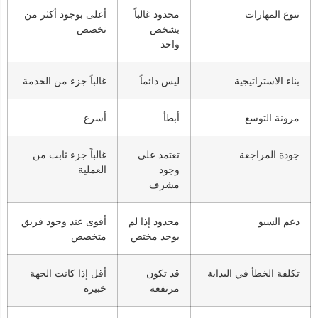
تنوع المهارات
محدود غالباً
أعلى بوجود أكثر من
بشخص
تخصص
واحد
بناء الاستراتيجية
ليس دائماً
غالباً جزء من الخدمة
مرونة التوسع
أبطأ
أسرع
جودة المراجعة
تعتمد على
غالباً جزء ثابت من
وجود
العملية
مشرف
دعم السيو
محدود إذا لم
أقوى عند وجود فريق
يوجد مختص
متخصص
تكلفة الخطأ في البداية
قد تكون
أقل إذا كانت الجهة
مرتفعة
خبيرة