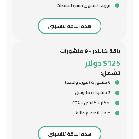
توزيع المحتوى حسب المنصات
هذه الباقة تناسبني
باقة كالندر - 9 منشورات
$125 دولار
تشمل:
6 منشورات (صورة واحدة)
3 منشورات كاروسل
أفكار + كابشن + CTA
جاهز للتصميم والنشر
هذه الباقة تناسبني