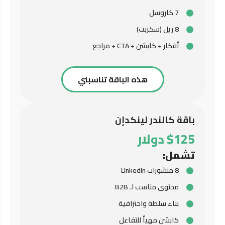
7 كاروسل
8 ريل (سكربت)
أفكار + كابشن + CTA + مراجع
هذه الباقة تناسبني
باقة كالندر لينكدإن
$125 دولار
تشمل:
8 منشورات LinkedIn
محتوى مناسب لـ B2B
بناء سلطة واحترافية
كابشن مهيأ للتفاعل