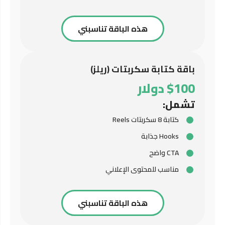
هذه الباقة تناسبني
باقة كتابة سكربتات (ريلز)
$100 دولار
تشمل:
كتابة 8 سكربتات Reels
Hooks جذابة
CTA واضح
مناسب للمحتوى الإعلاني
هذه الباقة تناسبني