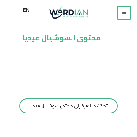
EN
كتابة
محتوى السوشيال ميديا
و
المحتوى الإعلاني
نقدّم خدمة كتابة محتوى سوشال ميديا مبنية على أهداف
العمل، تشمل بناء خطة محتوى شهرية أو ربع سنوية، وكتابة
منشورات وإعلانات تركّز على التفاعل والتحويل، وليس النشر
العشوائي.
تحدّث مباشرة إلى مختص سوشيال ميديا