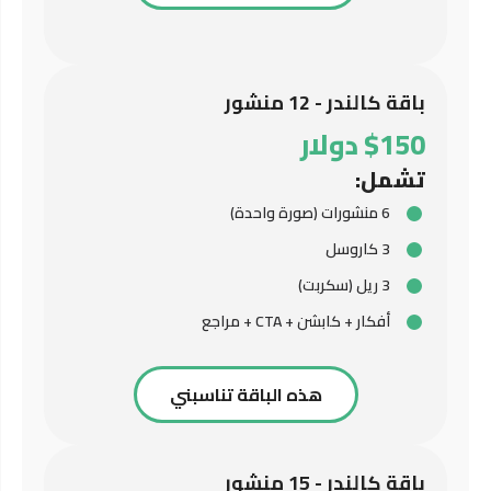
باقة كالندر - 12 منشور
$150 دولار
تشمل:
6 منشورات (صورة واحدة)
3 كاروسل
3 ريل (سكربت)
أفكار + كابشن + CTA + مراجع
هذه الباقة تناسبني
باقة كالندر - 15 منشور