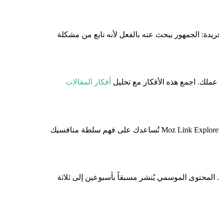
يدة: الجمهور يبحث عنه بالفعل لأنه نابع من مشكلة
أفكار المقالات
ما الموضوعات التي يُغطيها منافسوك ولم تُغطِها بعد؟ ما التي يُعالجونها بشكل سطحي يمكنك تجاوزه بعمق أكبر؟ أدوات مثل Moz Link Explorer تُساعدك على فهم سلطة منافسيك
لمحتوى الموسمي يُنشر مسبقاً بأسبوعين إلى ثلاثة