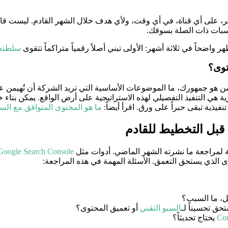
، على أي قناة، في أي وقت، ولأي هدف خلال الشهر القادم. ليست قائ
سبات ذات الصلة بسوقك.
اضحاً في ثلاثة أشهر: الأولى تبني أصلاً رقمياً متراكماً تتقوى
سلطته
توى؟
 من هو جمهورك، ما الموضوعات الأساسية التي تريد الشركة أن تُهيمن ع
 هي التنفيذ التفصيلي لهذه الاستراتيجية على أرض الواقع. يمكن بنا
فيذية تبقى حبراً على ورق. اقرأ أيضاً:
ما هو المحتوى المتوافق مع الس
قبل التخطيط للقادم
Google Search Console
ى الذي يستحق التعمق. الأسئلة المهمة في هذه المراجعة:
ل، ما السبب؟
ق تحسيناً لـ
السيو التقني
أو تعميق المحتوى؟
Co
يحتاج تحديثاً؟