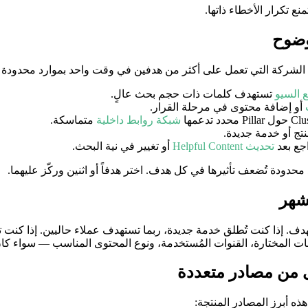
ع تكرار الأخطاء ذاتها.
وضوح
ر. الشركة التي تعمل على أكثر من هدفين في وقت واحد بموارد محدودة 
 السيو
تستهدف كلمات ذات حجم بحث عالٍ.
أو إضافة محتوى في مرحلة القرار.
شبكة روابط داخلية
متماسكة.
تج أو خدمة جديدة.
جع بعد
تحديث Helpful Content
أو تغيير في نية البحث.
ودة تُضعف تأثيرها في كل هدف. اختر هدفاً أو اثنين وركّز عليهما.
لشهر
 إذا كنت تُطلق خدمة جديدة، ربما تستهدف عملاء حاليين. إذا كنت تب
لكلمات المختارة، القنوات المُستخدمة، ونوع المحتوى المناسب — سواء ك
ى من مصادر متعددة
ذه أبرز المصادر المنتجة: