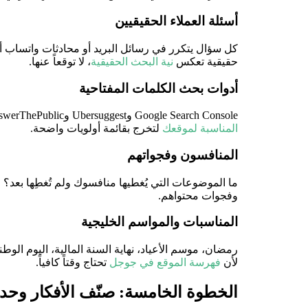
أسئلة العملاء الحقيقيين
كل سؤال يتكرر في رسائل البريد أو محادثات واتساب أو
حقيقية تعكس
نية البحث الحقيقية
، لا توقعاً عنها.
أدوات بحث الكلمات المفتاحية
Google Search Console وUbersuggest وAnswerThePublic وAhrefs تُعطيك قوائم بالأسئلة التي يطرحها الناس فعلاً حول مجال عملك. اجمع هذه الأفكار مع تحليل
المناسبة لموقعك
لتخرج بقائمة أولويات واضحة.
المنافسون وفجواتهم
وفجوات محتواهم.
المناسبات والمواسم الخليجية
رمضان، موسم الأعياد، نهاية السنة المالية، اليوم ا
لأن
فهرسة الموقع في جوجل
تحتاج وقتاً كافياً.
الخطوة الخامسة: صنّف الأفكار وحدد