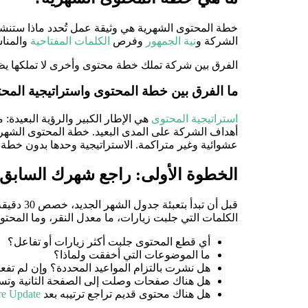
خطة المحتوى الشهرية هي وثيقة عمل تُحدد ماذا ستنشر
الشركة و
نية الجمهور
وفرص
الكلمات المفتاحية
والمنا
الفرق بين شركة تملك خطة محتوى وأخرى لا تملكها يظهر و
ما الفرق بين خطة المحتوى واستراتيجية المح
استراتيجية المحتوى
هي الإطار الكبير والرؤية البعيدة:
أهداف الشركة على المدى البعيد. خطة المحتوى الشهرية
عشوائية وغير متراكمة. الاستراتيجية وحدها بدون خطة تن
الخطوة الأولى: راجع شهرك السابق 
قبل أن تبدأ بتعبئة جدول الشهر الجديد، خصص 30 دقيقة لمراجعة ما نشرته الشهر الماضي. أدوات مثل
الكلمات التي جلبت زيارات، ما معدل النقر، وما المحتو
أي قطع المحتوى جلبت أكثر زيارات أو تفاعل؟
ما الموضوعات التي أخفقت ولماذا؟
هل نشرت بالتزام المواعيد المحددة؟ وإن لم تفع
هل هناك صفحات وصلت إلى الصفحة الثانية وتستح
هل هناك محتوى قديم تراجع ترتيبه بعد
re Update