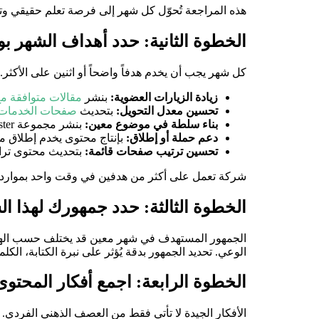
هذه المراجعة تُحوّل كل شهر إلى فرصة تعلم حقيقي وتمن
الخطوة الثانية: حدد أهداف الشهر ب
كل شهر يجب أن يخدم هدفاً واضحاً أو اثنين على الأكث
زيادة الزيارات العضوية:
بنشر
مقالات متوافقة مع
تحسين معدل التحويل:
بتحديث
صفحات الخدمات
بناء سلطة في موضوع معين:
بنشر مجموعة Cluster حول Pillar محدد تدعمها
دعم حملة أو إطلاق:
بإنتاج محتوى يخدم إطلاق من
تحسين ترتيب صفحات قائمة:
بتحديث محتوى ترا
شركة تعمل على أكثر من هدفين في وقت واحد بموارد محد
الخطوة الثالثة: حدد جمهورك لهذا ا
الجمهور المستهدف في شهر معين قد يختلف حسب الهدف.
الوعي. تحديد الجمهور بدقة يُؤثر على نبرة الكتابة، ا
الخطوة الرابعة: اجمع أفكار المحتو
الأفكار الجيدة لا تأتي فقط من العصف الذهني الفردي. ه