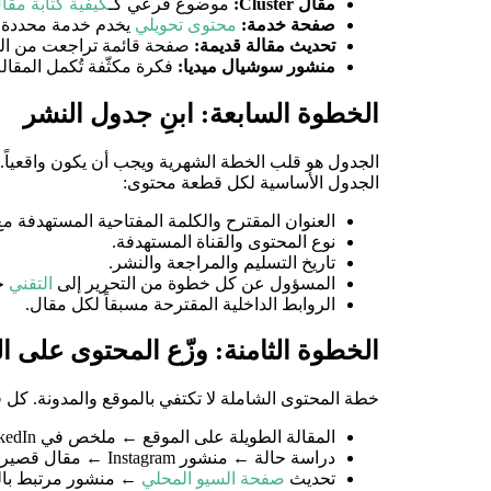
مقال Cluster:
موضوع فرعي كـ
كيفية كتابة مقا
صفحة خدمة:
محتوى تحويلي
يخدم خدمة محددة 
تحديث مقالة قديمة:
صفحة قائمة تراجعت من الصف
منشور سوشيال ميديا:
فكرة مكثّفة تُكمل المقالة
الخطوة السابعة: ابنِ جدول النشر
الجدول هو قلب الخطة الشهرية ويجب أن يكون واقعياً. شركة تُخطط لـ 20 مقالة شهرياً بفريق محدود ستُنتج
الجدول الأساسية لكل قطعة محتوى:
العنوان المقترح والكلمة المفتاحية المستهدفة م
نوع المحتوى والقناة المستهدفة.
تاريخ التسليم والمراجعة والنشر.
المسؤول عن كل خطوة من التحرير إلى
التقني
حت
الروابط الداخلية المقترحة مسبقاً لكل مقال.
الخطوة الثامنة: وزّع المحتوى على ا
خطة المحتوى الشاملة لا تكتفي بالموقع والمدونة. كل 
المقالة الطويلة على الموقع ← ملخص في LinkedIn ← سلسلة تغريدات ← مقتطف في النشرة البريدية.
دراسة حالة ← منشور Instagram ← مقال قصير على المدونة ← رسالة بريدية للعملاء المحتملين.
تحديث
صفحة السيو المحلي
← منشور مرتبط بالم