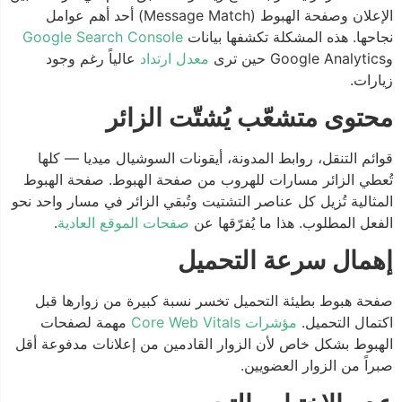
الإعلان وصفحة الهبوط (Message Match) أحد أهم عوامل
نجاحها. هذه المشكلة تكشفها بيانات
Google Search Console
وGoogle Analytics حين ترى
معدل ارتداد
عالياً رغم وجود
زيارات.
محتوى متشعّب يُشتّت الزائر
قوائم التنقل، روابط المدونة، أيقونات السوشيال ميديا — كلها
تُعطي الزائر مسارات للهروب من صفحة الهبوط. صفحة الهبوط
المثالية تُزيل كل عناصر التشتيت وتُبقي الزائر في مسار واحد نحو
الفعل المطلوب. هذا ما يُفرّقها عن
صفحات الموقع العادية
.
إهمال سرعة التحميل
صفحة هبوط بطيئة التحميل تخسر نسبة كبيرة من زوارها قبل
اكتمال التحميل.
مؤشرات Core Web Vitals
مهمة لصفحات
الهبوط بشكل خاص لأن الزوار القادمين من إعلانات مدفوعة أقل
صبراً من الزوار العضويين.