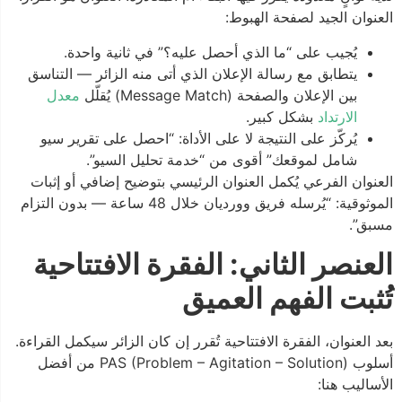
العنوان الجيد لصفحة الهبوط:
يُجيب على “ما الذي أحصل عليه؟” في ثانية واحدة.
يتطابق مع رسالة الإعلان الذي أتى منه الزائر — التناسق
بين الإعلان والصفحة (Message Match) يُقلّل
معدل
الارتداد
بشكل كبير.
يُركّز على النتيجة لا على الأداة: “احصل على تقرير سيو
شامل لموقعك” أقوى من “خدمة تحليل السيو”.
العنوان الفرعي يُكمل العنوان الرئيسي بتوضيح إضافي أو إثبات
الموثوقية: “يُرسله فريق وورديان خلال 48 ساعة — بدون التزام
مسبق”.
العنصر الثاني: الفقرة الافتتاحية
تُثبت الفهم العميق
بعد العنوان، الفقرة الافتتاحية تُقرر إن كان الزائر سيكمل القراءة.
أسلوب PAS (Problem – Agitation – Solution) من أفضل
الأساليب هنا: