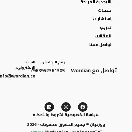
الأبجدية المربحة
خدمات
استشارات
تدريب
المقالات
تواصل معنا
رقم التواصل:
البريد
الإلكتروني:
تواصل مع Wordian
963952361305+
info@wordian.co
سياسة الخصوصية
الشروط والأحكام
وورديان © جميع الحقوق محفوظة - 2026
تم تصميم و تطوير الموقع بواسطة
عمر رفاع