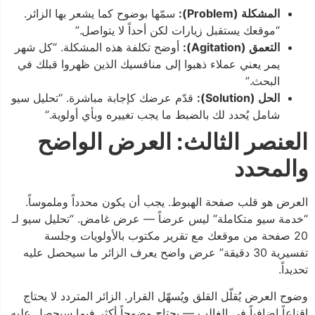
المشكلة (Problem):
سمّها بوضوح كما يشعر بها الزائر.
“موقعك يستقبل زيارات لكن أحداً لا يتواصل.”
التعمق (Agitation):
أوضح تكلفة هذه المشكلة. “كل شهر
يمر يعني عملاء ذهبوا إلى منافسيك الذين ظهروا قبلك في
البحث.”
الحل (Solution):
قدّم عرضك كإجابة مباشرة. “تحليل سيو
شامل يُحدد لك بالضبط ما يجب تغييره وبأي أولوية.”
العنصر الثالث: العرض الواضح
والمحدد
العرض هو قلب صفحة الهبوط. يجب أن يكون محدداً وملموساً.
“خدمة سيو متكاملة” ليس عرضاً — عرض غامض. “تحليل سيو لـ
20 صفحة من موقعك مع تقرير مكتوب بالأولويات وجلسة
تفسيرية 30 دقيقة” عرض واضح يعرف الزائر ما سيحصل عليه
تحديداً.
وضوح العرض يُقلّل القلق ويُسهّل القرار. الزائر المتردد لا يحتاج
إقناعاً إضافياً في الغالب — يحتاج وضوحاً أكثر فيما سيحصل عليه