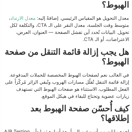
الهبوط؟
معدل التحويل هو المقياس الرئيسي. إضافةً إليه:
معدل الارتداد
،
متوسط وقت الجلسة، معدل النقر على الـ CTA، والتكلفة لكل
تحويل. البيانات تُحدد أين تفشل الصفحة — العنوان، العرض،
الاعتراضات، أو الـ CTA.
هل يجب إزالة قائمة التنقل من صفحة
الهبوط؟
في الغالب نعم لصفحات الهبوط المخصصة للحملات المدفوعة.
إزالة قائمة التنقل تُقلّل مسارات الهروب وتُبقي الزائر مُركّزاً على
الفعل المطلوب. الاستثناء هو صفحات الهبوط التي تستهدف
زيارات عضوية وتحتاج للبقاء في هيكل الموقع.
كيف أُحسّن صفحة الهبوط بعد
إطلاقها؟
اجمع بيانات من أسبوعين إلى أربعة أسابيع ثم ابدأ بـ A/B Testing