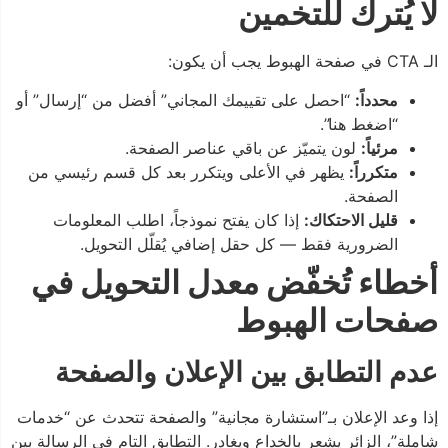
لا يُترك للتخمين
الـ CTA في صفحة الهبوط يجب أن يكون:
محدداً:
“احصل على تقييمك المجاني” أفضل من “إرسال” أو
“اضغط هنا”.
مرئياً:
لون يتميّز عن باقي عناصر الصفحة.
متكرراً:
يظهر في الأعلى ويتكرر بعد كل قسم رئيسي من
الصفحة.
قليل الاحتكاك:
إذا كان يفتح نموذجاً، اطلب المعلومات
الضرورية فقط — كل حقل إضافي يُقلّل التحويل.
أخطاء تُخفّض معدل التحويل في
صفحات الهبوط
عدم التطابق بين الإعلان والصفحة
إذا وعد الإعلان بـ”استشارة مجانية” والصفحة تتحدث عن “خدمات
شاملة”، الزائر يشعر بالخداع ويغادر. التطابق التام في الرسالة بين