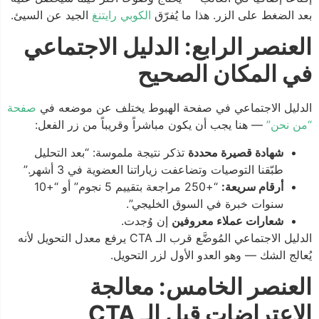
بعد الضغط على الزر. هذا ما يُفرّق
الكوبي رايتنغ
الجيد عن السيئ.
العنصر الرابع: الدليل الاجتماعي
في المكان الصحيح
الدليل الاجتماعي في صفحة الهبوط يختلف عن موضعه في
صفحة
“من نحن”
— هنا يجب أن يكون مباشراً وقريباً من زر الفعل:
شهادة قصيرة محددة
تذكر نتيجة ملموسة: “بعد التحليل
طبّقنا التوصيات وتضاعفت زياراتنا العضوية في 3 أشهر.”
أرقام سريعة:
“+250 مراجعة بتقييم 5 نجوم” أو “+10
سنوات خبرة في السوق الخليجي”.
شعارات عملاء معروفين
إن وُجدت.
الدليل الاجتماعي المُوضَّع قرب الـ CTA يرفع معدل التحويل لأنه
يُعالج الشك — وهو العدو الأول لزر التحويل.
العنصر الخامس: معالجة
الاعتراضات قبل الـ CTA