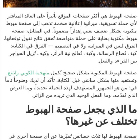
صفحة الهبوط هي أكثر صفحات الموقع تأثيراً على العائد المباشر
لأي حملة تسويقية. ميزانية إعلانية ضخمة تذهب إلى صفحة هبوط
مكتوبة بشكل ضعيف تعني إهداراً مضموناً. في المقابل، صفحة
هبوط مكتوبة بعناية على حملة متواضعة تُحقق نتائج تفوق توقعاتها.
الفرق ليس في الميزانية ولا في التصميم — الفرق في الكتابة:
كيف تُصاغ الرسالة، وكيف تُعالج نية الزائر، وكيف تُزيل الحواجز
بين القراءة والفعل.
صفحة الهبوط المكتوبة بشكل صحيح تُكمل
منهجية الكوبي رايتنغ
وتستفيد منها بشكل مباشر. قبل الكتابة، تأكد أن لديك وضوحاً تاماً
في: من هو الجمهور المستهدف لهذه الحملة تحديداً، وما العرض
الذي تُقدّمه، وما الفعل الوحيد الذي تريده من الزائر.
ما الذي يجعل صفحة الهبوط
تختلف عن غيرها؟
صفحة الهبوط لها ثلاث خصائص تُميّزها عن أي صفحة أخرى في