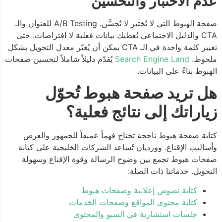
عدم الاختبار والتحسين
صفحة الهبوط التي لا تُختبر لا تُحسَّن. A/B Testing للعنوان والـ
CTA والدليل الاجتماعي يُعطيك بيانات فعلية لا افتراضات. حتى
تغيير كلمة واحدة في الـ CTA يمكن أن يُغيّر معدل التحويل بشكل
ملحوظ.
Search Engine Land
يُقدّم دليلاً شاملاً لتحسين صفحات
الهبوط بناءً على البيانات.
هل تريد صفحة هبوط تُحوّل
زياراتك إلى نتائج فعلية؟
كتابة صفحة هبوط ناجحة تحتاج فهماً عميقاً للجمهور والعرض
وأساليب الإقناع. وورديان تُساعد الشركات الخليجية على كتابة
صفحات هبوط تجمع بين وضوح الرسالة وقوة الإقناع وسهولة
التحويل. خدماتنا ذات الصلة:
كتابة نصوص إعلانية وصفحات هبوط
كتابة محتوى المواقع وصفحات الخدمات
جلسات استشارية في السيو والمحتوى