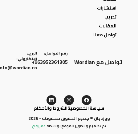
استشارات
تدريب
المقالات
تواصل معنا
رقم التواصل:
البريد
الإلكتروني:
تواصل مع Wordian
963952361305+
info@wordian.co
سياسة الخصوصية
الشروط والأحكام
وورديان © جميع الحقوق محفوظة - 2026
تم تصميم و تطوير الموقع بواسطة
عمر رفاع