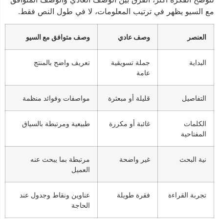
مع السيو يظهر في ترتيب المعلومات، لا في طول النص فقط.
العنصر
وصف عادي
وصف متوافق مع السيو
البداية
جملة تسويقية
تعريف واضح بالمنتج
عامة
التفاصيل
قليلة أو مبعثرة
مواصفات وفوائد منظمة
الكلمات
غائبة أو مكررة
طبيعية ومرتبطة بالسياق
المفتاحية
نية البحث
غير واضحة
مرتبطة بما يبحث عنه
العميل
تجربة القراءة
فقرة طويلة
عناوين ونقاط وجدول عند
الحاجة