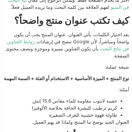
اختر ما يخدم الصفحة فقط. ويمكن الرجوع إلى مقال
نية البحث
في السيو
لفهم العلاقة بين كلمة البحث وما يريده العميل فعلاً.
كيف تكتب عنوان منتج واضحاً؟
بعد اختيار الكلمات، يأتي العنوان. عنوان المنتج يجب أن يكون
واضحاً ومباشراً، لأن Google تنصح في إرشادات
روابط العناوين
في نتائج البحث
بأن تكون العناوين مميزة وموجزة وتصف محتوى
الصفحة.
صيغة عملية:
نوع المنتج + الميزة الأساسية + الاستخدام أو الفئة + السمة المهمة
أمثلة:
حقيبة لابتوب مقاومة للماء مقاس 15.6 إنش
كريم ترطيب للبشرة الجافة بخلاصة الألوفيرا
طاولة قهوة خشبية للغرف الصغيرة
العنوان الجيد يوضح ما المنتج ولماذا قد يهم العميل.