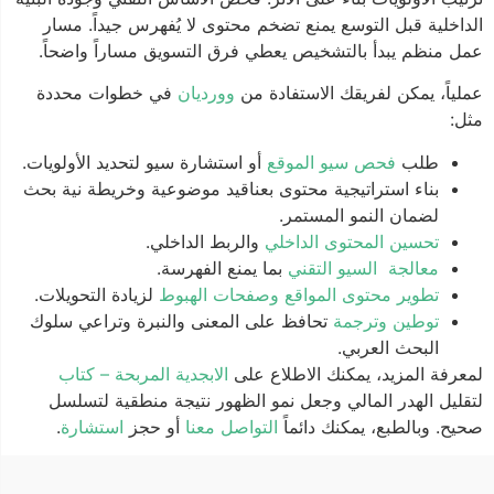
الداخلية قبل التوسع يمنع تضخم محتوى لا يُفهرس جيداً. مسار
عمل منظم يبدأ بالتشخيص يعطي فرق التسويق مساراً واضحاً.
عملياً، يمكن لفريقك الاستفادة من
وورديان
في خطوات محددة
مثل:
طلب
فحص سيو الموقع
أو استشارة سيو لتحديد الأولويات.
بناء استراتيجية محتوى بعناقيد موضوعية وخريطة نية بحث
لضمان النمو المستمر.
تحسين المحتوى الداخلي
والربط الداخلي.
معالجة السيو التقني
بما يمنع الفهرسة.
تطوير محتوى المواقع وصفحات الهبوط
لزيادة التحويلات.
توطين وترجمة
تحافظ على المعنى والنبرة وتراعي سلوك
البحث العربي.
لمعرفة المزيد، يمكنك الاطلاع على
الابجدية المربحة – كتاب
لتقليل الهدر المالي وجعل نمو الظهور نتيجة منطقية لتسلسل
صحيح. وبالطبع،
يمكنك دائماً
التواصل معنا
أو حجز
استشارة
.