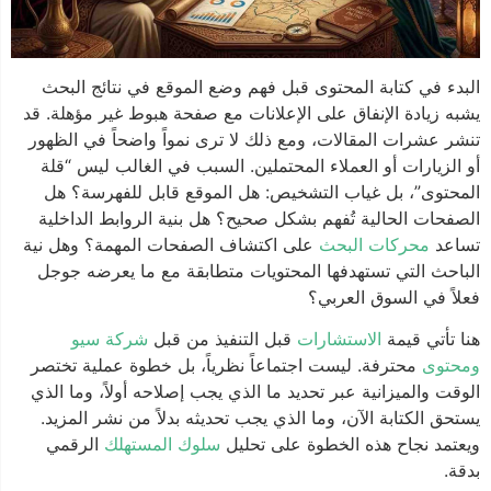
البدء في كتابة المحتوى قبل فهم وضع الموقع في نتائج البحث
يشبه زيادة الإنفاق على الإعلانات مع صفحة هبوط غير مؤهلة. قد
تنشر عشرات المقالات، ومع ذلك لا ترى نمواً واضحاً في الظهور
أو الزيارات أو العملاء المحتملين. السبب في الغالب ليس “قلة
المحتوى”، بل غياب التشخيص: هل الموقع قابل للفهرسة؟ هل
الصفحات الحالية تُفهم بشكل صحيح؟ هل بنية الروابط الداخلية
تساعد
محركات البحث
على اكتشاف الصفحات المهمة؟ وهل نية
الباحث التي تستهدفها المحتويات متطابقة مع ما يعرضه جوجل
فعلاً في السوق العربي؟
هنا تأتي قيمة
الاستشارات
قبل التنفيذ من قبل
شركة سيو
ومحتوى
محترفة. ليست اجتماعاً نظرياً، بل خطوة عملية تختصر
الوقت والميزانية عبر تحديد ما الذي يجب إصلاحه أولاً، وما الذي
يستحق الكتابة الآن، وما الذي يجب تحديثه بدلاً من نشر المزيد.
ويعتمد نجاح هذه الخطوة على تحليل
سلوك المستهلك
الرقمي
بدقة.