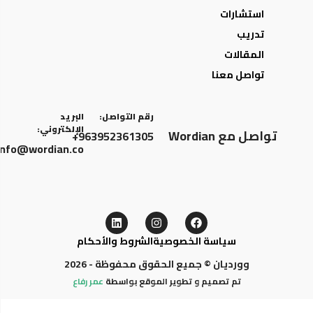
استشارات
تدريب
المقالات
تواصل معنا
رقم التواصل:
البريد
الإلكتروني:
تواصل مع Wordian
963952361305+
info@wordian.co
سياسة الخصوصية
الشروط والأحكام
وورديان © جميع الحقوق محفوظة - 2026
تم تصميم و تطوير الموقع بواسطة
عمر رفاع