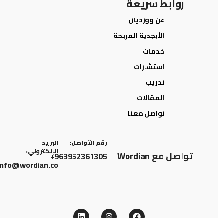
روابط سريعة
عن وورديان
الأبجدية المربحة
خدمات
استشارات
تدريب
المقالات
تواصل معنا
رقم التواصل:
البريد
الإلكتروني:
تواصل مع Wordian
963952361305+
info@wordian.co