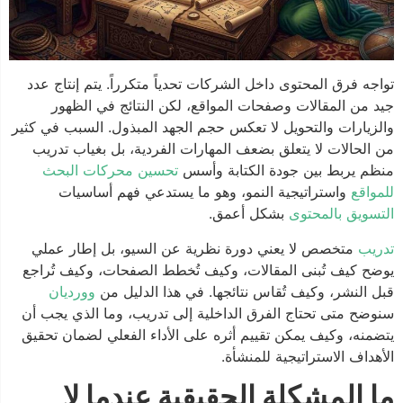
تواجه فرق المحتوى داخل الشركات تحدياً متكرراً. يتم إنتاج عدد
جيد من المقالات وصفحات المواقع، لكن النتائج في الظهور
والزيارات والتحويل لا تعكس حجم الجهد المبذول. السبب في كثير
من الحالات لا يتعلق بضعف المهارات الفردية، بل بغياب تدريب
منظم يربط بين جودة الكتابة وأسس
تحسين محركات البحث
للمواقع
واستراتيجية النمو، وهو ما يستدعي فهم أساسيات
التسويق بالمحتوى
بشكل أعمق.
تدريب
متخصص لا يعني دورة نظرية عن السيو، بل إطار عملي
يوضح كيف تُبنى المقالات، وكيف تُخطط الصفحات، وكيف تُراجع
قبل النشر، وكيف تُقاس نتائجها. في هذا الدليل من
وورديان
سنوضح متى تحتاج الفرق الداخلية إلى تدريب، وما الذي يجب أن
يتضمنه، وكيف يمكن تقييم أثره على الأداء الفعلي لضمان تحقيق
الأهداف الاستراتيجية للمنشأة.
ما المشكلة الحقيقية عندما لا