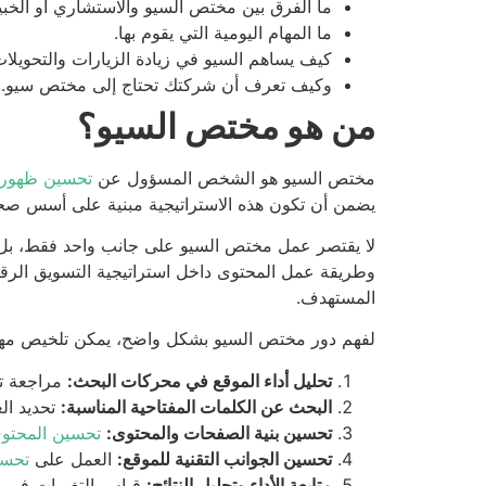
ما الفرق بين مختص السيو والاستشاري أو الخبي
ما المهام اليومية التي يقوم بها.
كيف يساهم السيو في زيادة الزيارات والتحويلات
وكيف تعرف أن شركتك تحتاج إلى مختص سيو.
من هو مختص السيو؟
مختص السيو هو الشخص المسؤول عن
تحسين ظهور 
يضمن أن تكون هذه الاستراتيجية مبنية على أسس صح
لا يقتصر عمل مختص السيو على جانب واحد فقط، بل ي
وطريقة عمل المحتوى داخل استراتيجية التسويق الرق
المستهدف.
لفهم دور مختص السيو بشكل واضح، يمكن تلخيص مهام
تحليل أداء الموقع في محركات البحث:
مراجعة تر
البحث عن الكلمات المفتاحية المناسبة:
تحديد ال
تحسين بنية الصفحات والمحتوى:
تحسين المحتوى
تحسين الجوانب التقنية للموقع:
العمل على
تحسي
متابعة الأداء وتحليل النتائج:
قياس التغيرات في ال