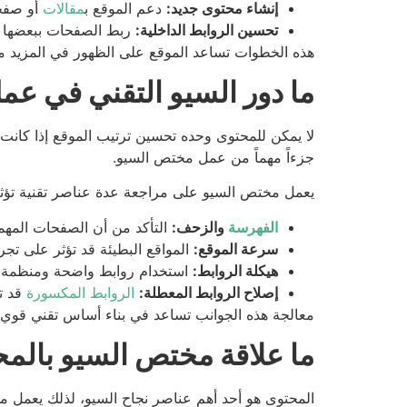
إنشاء محتوى جديد:
دعم الموقع ب
مقالات
أو صفح
تحسين الروابط الداخلية:
ربط الصفحات ببعضها ل
هذه الخطوات تساعد الموقع على الظهور في المزيد م
ما دور السيو التقني في ع
لا يمكن للمحتوى وحده تحسين ترتيب الموقع إذا كان
جزءاً مهماً من عمل مختص السيو.
يعمل مختص السيو على مراجعة عدة عناصر تقنية تؤثر
الفهرسة
والزحف:
التأكد من أن الصفحات المهم
سرعة الموقع:
المواقع البطيئة قد تؤثر على تج
هيكلة الروابط:
استخدام روابط واضحة ومنظمة ي
إصلاح الروابط المعطلة:
الروابط المكسورة
قد تؤ
معالجة هذه الجوانب تساعد في بناء أساس تقني قوي 
ما علاقة مختص السيو بالمح
المحتوى هو أحد أهم عناصر نجاح السيو، لذلك يعمل م