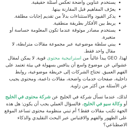
يستخدم عناوين واضحة تعكس أسئلة حقيقية.
يعرّف المفاهيم قبل المقارنة بينها.
يذكر القيود والاستثناءات بدلاً من تقديم إجابات مطلقة.
يربط بين الأفكار بطريقة منطقية.
يستخدم مصادر موثوقة عندما تكون المعلومة حساسة أو
متغيرة.
يبني سلطة موضوعية عبر مجموعة مقالات مترابطة، لا
مقال واحد فقط.
دأ غالباً من
استراتيجية محتوى
قوية. لا يمكن لمقال
ائي عن موضوع واسع أن ينافس بسهولة في بيئة تعتمد على
هم العميق. تحتاج الشركات إلى خريطة موضوعية، روابط
لية، صفحات خدمات واضحة، مقالات داعمة، ومحتوى يجيب
الأسئلة من أكثر من زاوية.
ك، عندما تسأل شركة في الخليج عن
شركة محتوى في الخليج
وكالة سيو في الخليج
، فالسؤال العملي يجب أن يكون: هل هذه
هة تكتب مقالات فقط؟ أم تبني منظومة محتوى تساعد الموقع
 الظهور والفهم والاقتباس عبر البحث التقليدي والذكاء
صطناعي؟