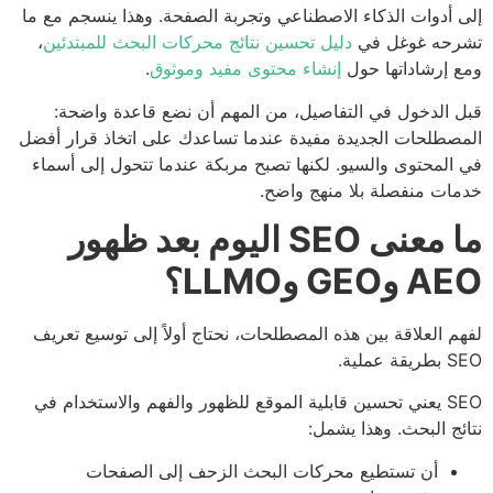
 أدوات الذكاء الاصطناعي وتجربة الصفحة. وهذا ينسجم مع ما
رحه غوغل في
دليل تحسين نتائج محركات البحث للمبتدئين
،
 إرشاداتها حول
إنشاء محتوى مفيد وموثوق
.
 الدخول في التفاصيل، من المهم أن نضع قاعدة واضحة:
صطلحات الجديدة مفيدة عندما تساعدك على اتخاذ قرار أفضل
المحتوى والسيو. لكنها تصبح مربكة عندما تتحول إلى أسماء
ات منفصلة بلا منهج واضح.
ما معنى SEO اليوم بعد ظهور
وGEO وLLMO؟
م العلاقة بين هذه المصطلحات، نحتاج أولاً إلى توسيع تعريف
 عملية.
SEO يعني تحسين قابلية الموقع للظهور والفهم والاستخدام في
ئج البحث. وهذا يشمل:
أن تستطيع محركات البحث الزحف إلى الصفحات