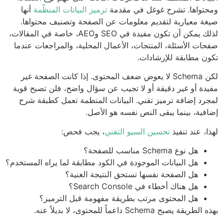
تواها. تشرح غوغل في مقدمة
ترميز البيانات المنظّمة
أنها
ة معيارية لتقديم معلومات عن الصفحة وتصنيف محتواها.
لذلك يمكن أن تكون مفيدة في SEO وAEO، خاصة في المقالات،
ات الأسئلة، المنتجات، الأعمال المحلية، والمراجعات عندما
ن مطابقة للإرشادات.
لكن Schema لا يعوض ضعف المحتوى. إذا كانت الصفحة غير
دة أو غير دقيقة أو لا تجيب عن سؤال واضح، فلن تصبح قوية
رد إضافة ترميز تقني. البيانات المنظمة تعمل كطبقة شرح
فية، بينما يبقى النص نفسه هو الأصل.
ا، عند تنفيذ
تحسين السيو التقني
، يجب فحص:
هل نوع Schema مناسب للصفحة؟
هل البيانات الموجودة في الكود مطابقة لما يراه المستخدم؟
هل الصفحة نفسها تستحق النتيجة الغنية؟
هل هناك أخطاء في Search Console؟
هل المحتوى مرتب بطريقة مفهومة قبل الترميز؟
ريقة يصبح Schema داعماً للمحتوى، لا بديلاً عنه.