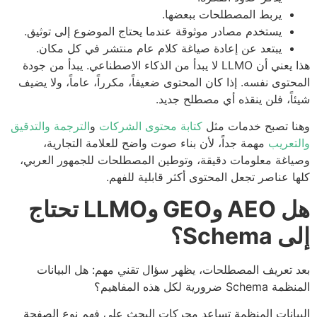
يربط المصطلحات ببعضها.
يستخدم مصادر موثوقة عندما يحتاج الموضوع إلى توثيق.
يبتعد عن إعادة صياغة كلام عام منتشر في كل مكان.
هذا يعني أن LLMO لا يبدأ من الذكاء الاصطناعي. يبدأ من جودة
حتوى نفسه. إذا كان المحتوى ضعيفاً، مكرراً، عاماً، ولا يضيف
اً، فلن ينقذه أي مصطلح جديد.
ا تصبح خدمات مثل
كتابة محتوى الشركات
و
الترجمة والتدقيق
تعريب
مهمة جداً، لأن بناء صوت واضح للعلامة التجارية،
اغة معلومات دقيقة، وتوطين المصطلحات للجمهور العربي،
ا عناصر تجعل المحتوى أكثر قابلية للفهم.
هل AEO وGEO وLLMO تحتاج
Schema؟
 تعريف المصطلحات، يظهر سؤال تقني مهم: هل البيانات
Sc ضرورية لكل هذه المفاهيم؟
يانات المنظمة تساعد محركات البحث على فهم نوع الصفحة