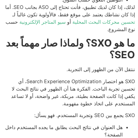
لذلك، إذا كان لديك تطبيق، فأنت تحتاج إلى ASO بجانب SEO. أما
 كان نشاطك يعتمد على موقع فقط، فالأولوية تكون غالباً لـ
ين محركات البحث المحلية
أو
سيو المتاجر الإلكترونية
حسب
 المشروع.
ما هو SXO؟ ولماذا صار مهماً بعد
S؟
قل الآن من الظهور إلى التجربة.
SXO هو اختصار Search Experience Optimization، أي
ين تجربة الباحث. الفكرة هنا أن الظهور في نتائج البحث لا
ي إذا كانت الصفحة بطيئة، مربكة، غير واضحة، أو لا تساعد
ستخدم على اتخاذ خطوة مفهومة.
 المستخدم. فهو يسأل:
هل العنوان في نتائج البحث يطابق ما يجده المستخدم داخل
الصفحة؟