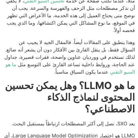
اً، عندما نكتب صفحة عن خدمة
تحسين السيو التقني
، لا يكفي
نذكر مصطلحات مثل الزحف والفهرسة والسرعة. يجب أن
ح متى يحتاج العميل إلى هذه الخدمة، ما الأعراض التي تظهر
الموقع، ما نوع المشاكل التي يمكن اكتشافها، وما الذي يجب
ه أولاً.
ا ينطبق على المقالات أيضاً. فالمقال الجيد لا يجيب عن
ؤال فقط، بل ينقل القارئ بين الأفكار دون أن يشعر أنه ضائع.
ك نستخدم في وورديان عناوين واضحة، فقرات قصيرة، جداول
 الحاجة، وروابط داخلية تساعد القارئ على التوسع مثل
ما هو
يو التقني
عندما يكون السياق مناسباً.
ما هو LLMO؟ وهل يمكن تحسين
محتوى لنماذج الذكاء
اصطناعي؟
اً بمستقبل البحث.
LLMO هو اختصار Large Language Model Optimization، أي