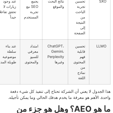
SX
تحسين
نتائج البحث
يجمع
عند وجود
تجربة
والموقع
SEO مع
زيارات لا
الباحث
تجربة
تحقق تفاعلاً
من
المستخدم
جيداً
النتيجة
إلى
الصفحة
LLM
تحسين
ChatGPT،
امتداد
عند بناء
قابلية
Gemini،
معرفي
سلطة
فهم
Perplexity
للسيو
موضوعية
المحتوى
وغيرها
والمحتوى
طويلة المدى
من
نماذج
اللغة
 الجدول لا يعني أن الشركة تحتاج إلى تنفيذ كل شيء دفعة
دة. الأهم هو معرفة ما يخدم هدفك الحالي وما يمكن تأجيله.
ما هو AEO؟ وهل هو جزء من