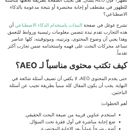
تظهر؟ فإن AEO يسأل: هل تجيب الصفحة بطريقة تجعلها مناسبة
هور في مقتطف أو إجابة مختصرة أو نتيجة مدعومة بالذكاء
صطناعي؟
رح غوغل في صفحة
النبذات باستخدام الذكاء الاصطناعي
أن
 التجارب تقدم نبذة تتضمن معلومات رئيسية وروابط للتعمق.
ا يعني أن وضوح المحتوى، وترتيبه، وموثوقيته، كلها عناصر
عد محركات البحث على فهمه واستخدامه ضمن تجارب أكثر
اً.
ف تكتب محتوى مناسباً لـ AEO؟
حتى يخدم المحتوى AEO، لا يكفي أن تضيف أسئلة شائعة في
هاية. يجب أن يكون المقال كله مبنياً بطريقة تجيب عن أسئلة
احثين.
 الخطوات:
استخدم عناوين قريبة من صيغة البحث الحقيقي.
ضع إجابة مباشرة في أول فقرة تحت السؤال.
أضف شرحاً عملياً بعد الإجابة المختصرة.