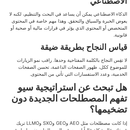
اصطناعي
كاء الاصطناعي يمكن أن يساعد في البحث والتنظيم، لكنه لا
ض الخبرة والسياق والتحقق. وهذا مهم خاصة في المحتوى
تخصص أو المحتوى الذي يؤثر في قرارات مالية أو صحية أو
ونية.
اس النجاح بطريقة ضيقة
تقِس النجاح بالكلمة المفتاحية وحدها. راقب نمو الزيارات
وضوع ككل، ظهور الصفحات الداعمة، تحسن الصفحات
دمية، وعدد الاستفسارات التي تأتي من المحتوى.
 تبحث عن استراتيجية سيو
هم المصطلحات الجديدة دون
خيمها؟
إذا كانت مصطلحات مثل AEO وGEO وSXO وLLMO تربك
قك، فالمشكلة غالباً ليست في المصطلحات نفسها، بل في