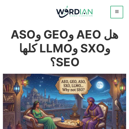
هل AEO وGEO وASO
وSXO وLLMO كلها
SEO؟