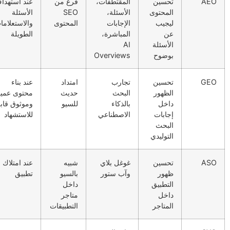
AE
تحسين
المقتطفات،
فرع من
عند استهداف
المحتوى
الأسئلة،
SEO
الأسئلة
ليجيب
الإجابات
المحتوى
والاستعلامات
عن
المباشرة،
الطويلة
الأسئلة
AI
بوضوح
Overviews
GE
تحسين
تجارب
امتداد
عند بناء
الظهور
البحث
حديث
محتوى عميق
داخل
بالذكاء
للسيو
وموثوق قابل
إجابات
الاصطناعي
للاستشهاد
البحث
التوليدي
AS
تحسين
غوغل بلاي
شبيه
عند امتلاك
ظهور
وآب ستور
بالسيو
تطبيق
التطبيق
داخل
داخل
متاجر
المتاجر
التطبيقات