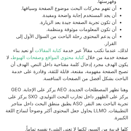
وفهرستها.
أن تفهم محركات البحث موضوع الصفحة وسياقها.
أن يجد المستخدم إجابة واضحة ومفيدة.
أن تكون تجربة الصفحة جيدة بعد الزيارة.
أن تكون المعلومات موثوقة ومنظمة.
أن يدعم المحتوى رحلة الباحث من السؤال الأول إلى
القرار.
ك، عندما نكتب مقالاً عبر خدمة
كتابة المقالات
أو نعيد بناء
حة خدمة من خلال
كتابة محتوى المواقع وصفحات الهبوط
، لا
ن الهدف مجرد إدخال كلمة مفتاحية داخل النص. الهدف أن
ح الصفحة مفهومة، مقنعة، قابلة للثقة، وقادرة على خدمة
احث بشكل أفضل من الصفحات المنافسة.
وهنا تظهر المصطلحات الجديدة. AEO يركز على الإجابة. GEO
يركز على الظهور داخل تجارب البحث التوليدي. SXO يركز على
تجربة الباحث بعد النقر. ASO يطبق منطق البحث داخل متاجر
التطبيقات. LLMO يحاول جعل المحتوى أكثر وضوحاً لنماذج اللغة
بيرة.
ا قريبة من السيو، لكنها لا تعني الشيء نفسه تماماً.