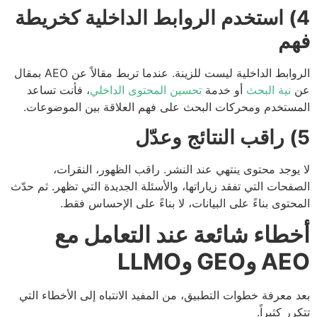
4) استخدم الروابط الداخلية كخريطة
م
الروابط الداخلية ليست للزينة. عندما تربط مقالاً عن AEO بمقال
نية البحث
أو خدمة
تحسين المحتوى الداخلي
، فأنت تساعد
ستخدم ومحركات البحث على فهم العلاقة بين الموضوعات.
ل
يوجد محتوى ينتهي عند النشر. راقب الظهور، النقرات،
فحات التي تفقد زياراتها، والأسئلة الجديدة التي تظهر. ثم حدّث
حتوى بناءً على البيانات، لا بناءً على الإحساس فقط.
طاء شائعة عند التعامل مع
وGEO وLLMO
 معرفة خطوات التطبيق، من المفيد الانتباه إلى الأخطاء التي
رر كثيراً.