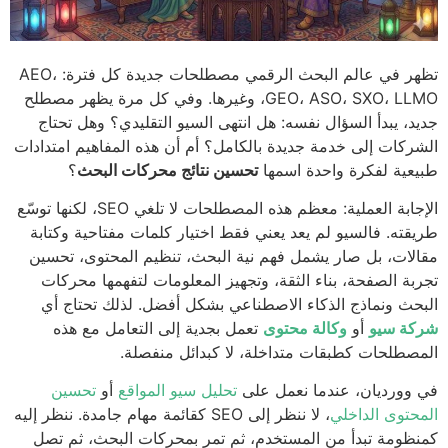
تظهر في عالم البحث الرقمي مصطلحات جديدة كل فترة: AEO،
GEO، ASO، SXO، LLMO، وغيرها. وفي كل مرة يظهر مصطلح
د، يبدأ السؤال نفسه: هل انتهى السيو التقليدي؟ وهل تحتاج
ركات إلى خدمة جديدة بالكامل؟ أم أن هذه المفاهيم امتدادات
عية لفكرة واحدة اسمها
تحسين نتائج محركات البحث
؟
الإجابة العملية: معظم هذه المصطلحات لا تلغي SEO، لكنها توسّع
قته. فالسيو لم يعد يعني فقط اختيار كلمات مفتاحية وكتابة
لات، بل صار يشمل فهم نية البحث، تنظيم المحتوى، تحسين
بة الصفحة، بناء الثقة، وتجهيز المعلومات لتفهمها محركات
حث ونماذج الذكاء الاصطناعي بشكل أفضل. لذلك تحتاج أي
كة سيو
أو
وكالة محتوى
تعمل بجدية إلى التعامل مع هذه
صطلحات كطبقات متداخلة، لا كبدائل منفصلة.
وورديان، عندما نعمل على
تحليل سيو المواقع
أو
تحسين
حتوى الداخلي
، لا ننظر إلى SEO كقائمة مهام جامدة. ننظر إليه
ظومة تبدأ من المستخدم، ثم تمر بمحركات البحث، ثم تصل