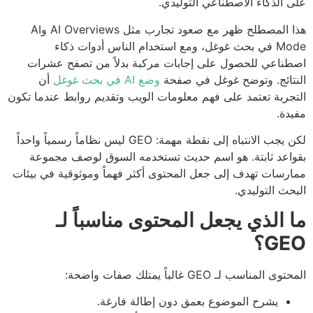
 الذكاء الاصطناعي التوليدي.
هذا المصطلح ظهر مع صعود تجارب مثل AI Overviews وAI
Mode في بحث غوغل، ومع استخدام الناس أدوات ذكاء
ناعي للحصول على إجابات مركبة بدلاً من تصفح عشرات
تائج. وتوضح غوغل في صفحة
وضع AI في بحث غوغل
أن
جربة تعتمد على فهم معلومات الويب وتقديم روابط عندما تكون
دة.
لكن يجب الانتباه إلى نقطة مهمة: GEO ليس نظاماً رسمياً واحداً
اعد ثابتة. هو اسم حديث تستخدمه السوق لوصف مجموعة
رسات تهدف إلى جعل المحتوى أكثر فهماً وموثوقية في بيئات
حث التوليدي.
 الذي يجعل المحتوى مناسباً لـ
G؟
ى المناسب لـ GEO غالباً يمتلك صفات واضحة:
يشرح الموضوع بعمق دون إطالة فارغة.