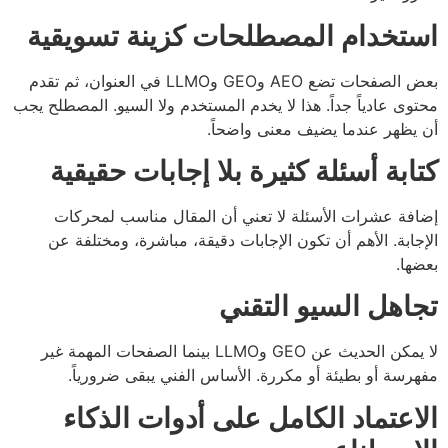
تخدام المصطلحات كزينة تسويقية
بعض الصفحات تضع AEO وGEO وLLMO في العنوان، ثم تقدم
وى عادياً جداً. هذا لا يخدم المستخدم ولا السيو. المصطلح يجب
يظهر عندما يضيف معنى واضحاً.
ابة أسئلة كثيرة بلا إجابات حقيقية
فة عشرات الأسئلة لا تعني أن المقال مناسب لمحركات
جابة. الأهم أن تكون الإجابات دقيقة، مباشرة، ومختلفة عن
ها.
اهل السيو التقني
لا يمكن الحديث عن GEO وLLMO بينما الصفحات المهمة غير
رسة أو بطيئة أو مكررة. الأساس الفني يبقى ضرورياً.
اعتماد الكامل على أدوات الذكاء