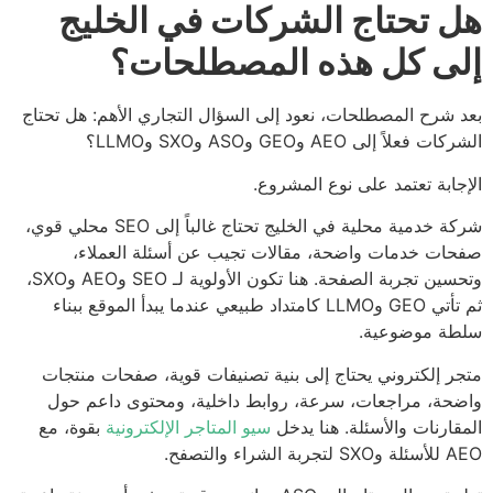
 تحتاج الشركات في الخليج
ى كل هذه المصطلحات؟
 شرح المصطلحات، نعود إلى السؤال التجاري الأهم: هل تحتاج
ت فعلاً إلى AEO وGEO وASO وSXO وLLMO؟
جابة تعتمد على نوع المشروع.
شركة خدمية محلية في الخليج تحتاج غالباً إلى SEO محلي قوي،
ات خدمات واضحة، مقالات تجيب عن أسئلة العملاء،
وتحسين تجربة الصفحة. هنا تكون الأولوية لـ SEO وAEO وSXO،
ثم تأتي GEO وLLMO كامتداد طبيعي عندما يبدأ الموقع ببناء
طة موضوعية.
ر إلكتروني يحتاج إلى بنية تصنيفات قوية، صفحات منتجات
حة، مراجعات، سرعة، روابط داخلية، ومحتوى داعم حول
قارنات والأسئلة. هنا يدخل
سيو المتاجر الإلكترونية
بقوة، مع
بة الشراء والتصفح.