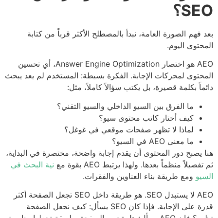
S؟
 فهم الصورة العامة، نبدأ بالمصطلح الأكثر قرباً من كتابة
حتوى اليوم.
AEO هو اختصار Answer Engine Optimization، أي تحسين
حتوى لمحركات الإجابة. الفكرة بسيطة: المستخدم لم يعد يبحث
ماً بكلمة قصيرة، بل يكتب سؤالاً كاملاً، مثل:
ما الفرق بين السيو الداخلي والسيو التقني؟
كيف أختار كاتب محتوى سيو؟
لماذا لا تظهر صفحات موقعي في غوغل؟
ما معنى AEO في السيو؟
 يصبح دور المحتوى أن يقدم إجابة واضحة، مختصرة في البداية،
فصيلاً منظماً بعدها. ولهذا يرتبط AEO بقوة مع
نية البحث في
يو
ومع طريقة بناء العناوين والفقرات.
AEO لا يستبدل SEO. هو طريقة داخل SEO تجعل الصفحة أكثر
قدرة على الإجابة. فإذا كان SEO يسأل: كيف نجعل الصفحة