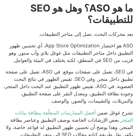
ما هو ASO؟ وهل هو SEO
تطبيقات؟
 محركات البحث، نصل إلى متاجر التطبيقات.
ASO هو اختصار App Store Optimization، أي تحسين ظهور
طبيق داخل متاجر التطبيقات مثل غوغل بلاي وآب ستور. وهو
 المنطق، لكنه يختلف في البيئة والعوامل.
في SEO، تعمل على صفحات موقع. في ASO، تعمل على صفحة
تطبيق داخل متجر. وفي SEO، تقيس الظهور في نتائج البحث
العضوية. في ASO، تقيس ظهور التطبيق عند البحث داخل المتجر،
دة بطاقة التطبيق، ومعدل النقر على صفحة التطبيق،
تنزيلات، والتقييمات، والصور، والوصف.
رح غوغل ضمن
أفضل الممارسات المتعلّقة ببطاقة بيانات
تجر
بعض الإرشادات الخاصة بوصف التطبيق وعناصر بطاقة
تجر. وهذا يوضح أن تحسين ظهور التطبيق له قواعد خاصة، ولا
نقل طريقة كتابة مقالات SEO إلى متجر التطبيقات.