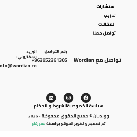
استشارات
تدريب
المقالات
تواصل معنا
رقم التواصل:
البريد
الإلكتروني:
تواصل مع Wordian
963952361305+
info@wordian.co
سياسة الخصوصية
الشروط والأحكام
وورديان © جميع الحقوق محفوظة - 2026
تم تصميم و تطوير الموقع بواسطة
عمر رفاع