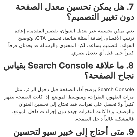
7. هل يمكن تحسين معدل الصفحة
دون تغيير التصميم؟
نعم. يمكن تحسينه عبر تعديل العنوان، تقصير المقدمة، إعادة
ترتيب الأقسام، إضافة أسئلة شائعة، تحسين CTA، وتوضيح
الفوائد. التصميم يساعد، لكن المحتوى والرسالة قد يحدثان فرقاً
كبيراً حتى قبل أي تعديل بصري.
8. ما علاقة Search Console بقياس
نجاح الصفحة؟
Search Console يوضح أداء الصفحة قبل دخول الزائر، مثل
مرات الظهور، النقرات، ومتوسط الموضع. إذا كانت الصفحة تظهر
كثيراً ولا تحصل على نقرات، فقد تحتاج إلى تحسين العنوان
والوصف. وإذا كانت النقرات جيدة دون إجراءات داخل الموقع،
فالمشكلة غالباً داخل الصفحة.
9. متى أحتاج إلى خبير سيو لتحسين