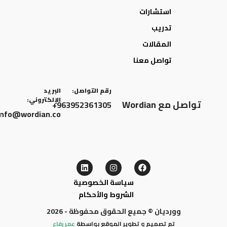
استشارات
تدريب
المقالات
تواصل معنا
رقم التواصل:
البريد
الإلكتروني:
تواصل مع Wordian
963952361305+
info@wordian.co
سياسة الخصوصية
الشروط والأحكام
وورديان © جميع الحقوق محفوظة - 2026
تم تصميم و تطوير الموقع بواسطة
عمر رفاع