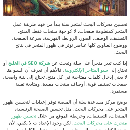
تحسين محركات البحث لمتجر سلة يبدأ من فهم طريقة عمل
المتجر كمنظومة صفحات، لا كواجهة منتجات فقط. المنتج،
التصنيف، الوصف، الصور، الروابط، الفهرسة، سرعة الصفحة،
ووضوح العناوين كلها عناصر تؤثر في ظهور المتجر في نتائج
البحث.
إذا كنت تدير متجراً على سلة وتبحث عن
شركة SEO في الخليج
أو
تحتاج إلى
سيو المتاجر الإلكترونية
، فالأهم أن تعرف أن السيو هنا
لا يعني إدخال كلمات مفتاحية في كل منتج. تحتاج إلى بنية واضحة،
صفحات تصنيف قوية، أوصاف منتجات مفيدة، ومتابعة تقنية
مستمرة.
يوضح مركز مساعدة سلة أن المنصة توفر إعدادات لتحسين ظهور
المتجر على محركات البحث، مثل تحسين الصفحة الرئيسية،
المنتجات، التصنيفات، وخريطة الموقع من خلال
تحسين ظهور
متجرك على محركات البحث
. لكن وجود الإعدادات لا يكفي، لأن
جودة الكتابة وترتيب الصفحات وطريقة استخدام الكلمات هي ما